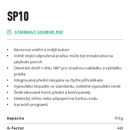
SP10
STÁHNOUT SOUBOR .PDF
Nerezový vnitřní a vnější buben
Volně stojící odpružená pračka: může být instalována na
jakýkoliv povrch
Otevírání dveří v úhlu 180° pro snadnou nakládku a vykládku
prádla
Integrovaná přední násypka se čtyřmi přihrádkami
Vypouštěcí čerpadlo ve standardu, volitelně vypouštěcí ventil
Šedé lakované horní, přední a boční panely
Elektrický ohřev nebo připojení na horkou vodu
6 pracích programů
Kapacita
10 kg
G-factor
440