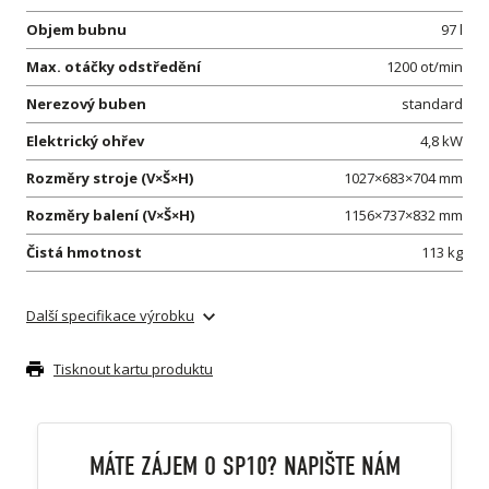
Objem bubnu
97 l
Max. otáčky odstředění
1200 ot/min
Nerezový buben
standard
Elektrický ohřev
4,8 kW
Rozměry stroje (V×Š×H)
1027×683×704 mm
Rozměry balení (V×Š×H)
1156×737×832 mm
Čistá hmotnost
113 kg
Další specifikace výrobku
Tisknout kartu produktu
MÁTE ZÁJEM O SP10? NAPIŠTE NÁM