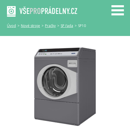
Úvod
>
Nové stroje
>
Pračky
>
SP řada
>
SP10